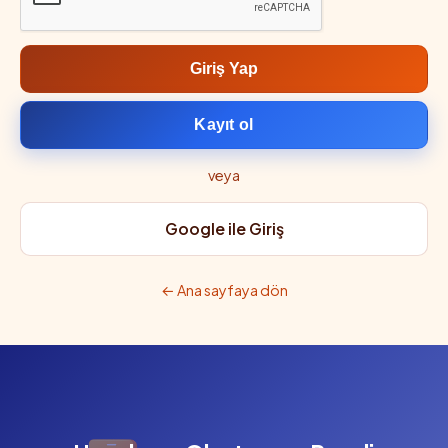
Giriş Yap
Kayıt ol
veya
Google ile Giriş
← Ana sayfaya dön