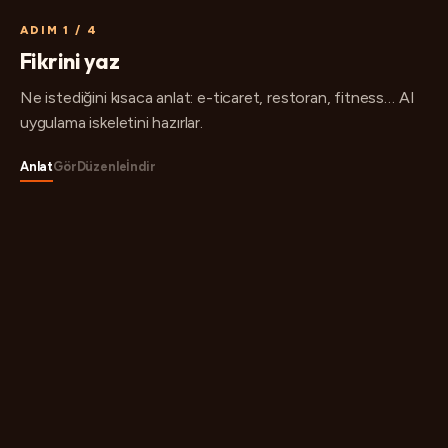
ADIM 1 / 4
Fikrini yaz
Ne istediğini kısaca anlat: e-ticaret, restoran, fitness… AI
uygulama iskeletini hazırlar.
Anlat
Gör
Düzenle
İndir