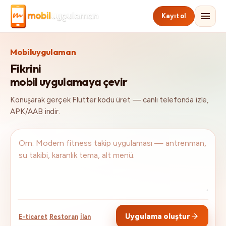
menu
Kayıt ol
Mobiluygulaman
Fikrini
mobil uygulamaya çevir
Konuşarak gerçek Flutter kodu üret — canlı telefonda izle,
APK/AAB indir.
arrow_forward
Uygulama oluştur
E-ticaret
Restoran
İlan