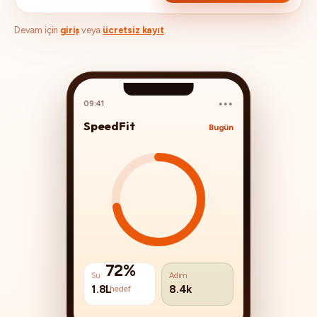
Devam için
giriş
veya
ücretsiz kayıt
.
09:41
SpeedFit
Bugün
shopping_bag
local_taxi
72%
Su
Adım
1.8L
8.4k
hedef