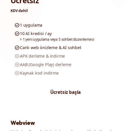
Ücretsiz
KDV dahil
check_circle
1 uygulama
check_circle
10 AI kredisi / ay
≈ 1 yeni uygulama veya 5 sohbet düzenlemesi
check_circle
Canlı web önizleme & AI sohbet
cancel
APK derleme & indirme
cancel
AAB (Google Play) derleme
cancel
Kaynak kod indirme
Ücretsiz başla
Webview