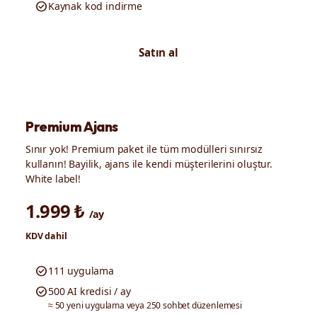
check_circle
Kaynak kod indirme
Satın al
Premium Ajans
Sınır yok! Premium paket ile tüm modülleri sınırsız
kullanın! Bayilik, ajans ile kendi müşterilerini oluştur.
White label!
1.999 ₺
/ay
KDV dahil
check_circle
111 uygulama
check_circle
500 AI kredisi / ay
≈ 50 yeni uygulama veya 250 sohbet düzenlemesi