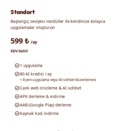
Standart
Başlangıç seviyesi modüller ile kendinize kolayca
uygulamalar oluşturun
599 ₺
/ay
KDV dahil
check_circle
1 uygulama
check_circle
80 AI kredisi / ay
≈ 8 yeni uygulama veya 40 sohbet düzenlemesi
check_circle
Canlı web önizleme & AI sohbet
check_circle
APK derleme & indirme
check_circle
AAB (Google Play) derleme
check_circle
Kaynak kod indirme