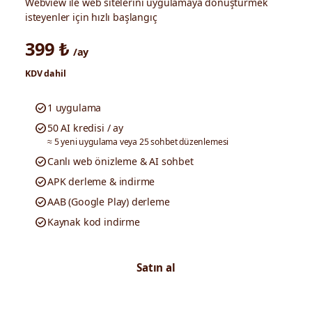
Webview ile web sitelerini uygulamaya dönüştürmek
isteyenler için hızlı başlangıç
399 ₺
/ay
KDV dahil
check_circle
1 uygulama
check_circle
50 AI kredisi / ay
≈ 5 yeni uygulama veya 25 sohbet düzenlemesi
check_circle
Canlı web önizleme & AI sohbet
check_circle
APK derleme & indirme
check_circle
AAB (Google Play) derleme
check_circle
Kaynak kod indirme
Satın al