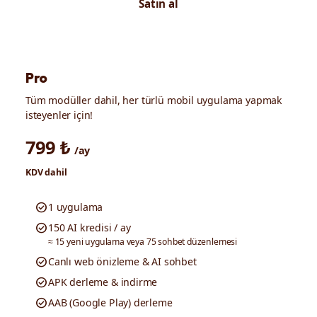
Satın al
POPÜLER
Pro
Tüm modüller dahil, her türlü mobil uygulama yapmak
isteyenler için!
799 ₺
/ay
KDV dahil
check_circle
1 uygulama
check_circle
150 AI kredisi / ay
≈ 15 yeni uygulama veya 75 sohbet düzenlemesi
check_circle
Canlı web önizleme & AI sohbet
check_circle
APK derleme & indirme
check_circle
AAB (Google Play) derleme