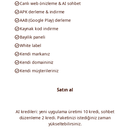
check_circle
Canlı web önizleme & AI sohbet
check_circle
APK derleme & indirme
check_circle
AAB (Google Play) derleme
check_circle
Kaynak kod indirme
check_circle
Bayilik paneli
check_circle
White label
check_circle
Kendi markanız
check_circle
Kendi domaininiz
check_circle
Kendi müşterileriniz
Satın al
AI kredileri: yeni uygulama üretimi 10 kredi, sohbet
düzenleme 2 kredi. Paketinizi istediğiniz zaman
yükseltebilirsiniz.